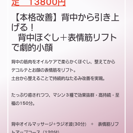
定 13800円
【本格改善】背中から引き上
げる！
背中ほぐし＋表情筋リフト
で劇的小顔
背中の筋肉をオイルケアで柔らかくほぐし、整えてから
デコルテとお顔の表情筋をリフト。
土台から整えることで持続的なたるみ改善を実現。
たっぷり癒されつつ、マシン３種で効果抜群・高持続・至
福の150分。
背中オイルマッサージ+ラジオ波(30分) + 表情筋リフ
トアップコース（120分）