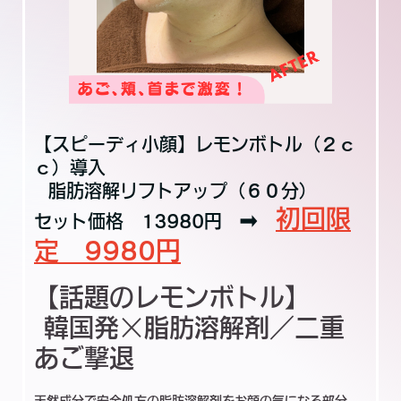
【スピーディ小顔】レモンボトル（２ｃ
ｃ）導入
脂肪溶解リフトアップ（６０分）
初回限
セット価格 13980円 ➡
定 9980円
【話題のレモンボトル】
韓国発×脂肪溶解剤／二重
あご撃退
天然成分で安全処方の脂肪溶解剤をお顔の気になる部分