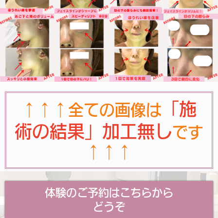
「施
↑↑↑全ての画像は
術の結果」加工無し
です
↑↑↑
体験のご予約はこちらから
どうぞ